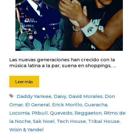
Las nuevas generaciones han crecido con la
música latina a la par, suena en shoppings, …
Leer más
Etiquetas
Daddy Yankee
,
Daivy
,
David Morales
,
Don
Omar
,
El General
,
Erick Morillo
,
Guaracha
,
Locomia
,
Pitbull
,
Quevedo
,
Reggaeton
,
Ritmo de
la Noche
,
Sak Noel
,
Tech House
,
Tribal House
,
Wisin & Yandel