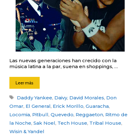
Las nuevas generaciones han crecido con la
música latina a la par, suena en shoppings, …
Leer más
Etiquetas
Daddy Yankee
,
Daivy
,
David Morales
,
Don
Omar
,
El General
,
Erick Morillo
,
Guaracha
,
Locomia
,
Pitbull
,
Quevedo
,
Reggaeton
,
Ritmo de
la Noche
,
Sak Noel
,
Tech House
,
Tribal House
,
Wisin & Yandel