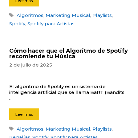
Leer más
Etiquetas
Algoritmos
,
Marketing Musical
,
Playlists
,
Spotify
,
Spotify para Artistas
Cómo hacer que el Algoritmo de Spotify
recomiende tu Música
2 de julio de 2025
El algoritmo de Spotify es un sistema de
inteligencia artificial que se llama BaRT (Bandits
…
Leer más
Etiquetas
Algoritmos
,
Marketing Musical
,
Playlists
,
Regalías
,
Spotify
,
Spotify para Artistas