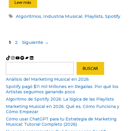
Leer más
Etiquetas
Algoritmos
,
Industria Musical
,
Playlists
,
Spotify
Post
Página
Página
1
2
Siguiente
→
navigation
TikTok
Instagram
YouTube
Spotify
Bandcamp
LinkedIn
Buscar
BUSCAR
Análisis del Marketing Musical en 2026
Spotify pagó $11 mil Millones en Regalías: Por qué los
Artistas seguimos ganando poco
Algoritmo de Spotify 2026: La lógica de las Playlists
Marketing Musical en 2026: Qué es, Cómo Funciona y
Cómo Empezar
Cómo usar ChatGPT para tu Estrategia de Marketing
Musical: Tutorial Completo (2026)