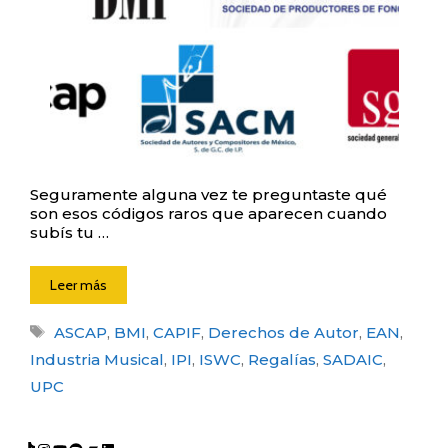
Seguramente alguna vez te preguntaste qué
son esos códigos raros que aparecen cuando
subís tu …
Leer más
Etiquetas
ASCAP
,
BMI
,
CAPIF
,
Derechos de Autor
,
EAN
,
Industria Musical
,
IPI
,
ISWC
,
Regalías
,
SADAIC
,
UPC
TikTok
Instagram
YouTube
Spotify
Bandcamp
LinkedIn