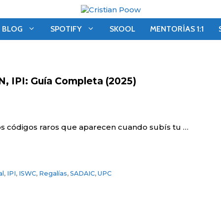
BLOG
SPOTIFY
SKOOL
MENTORÍAS 1:1
, IPI: Guía Completa (2025)
s códigos raros que aparecen cuando subís tu …
al
,
IPI
,
ISWC
,
Regalías
,
SADAIC
,
UPC