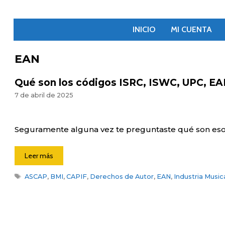
Saltar
al
contenido
INICIO
MI CUENTA
EAN
Qué son los códigos ISRC, ISWC, UPC, EAN
7 de abril de 2025
Seguramente alguna vez te preguntaste qué son eso
Leer más
Etiquetas
ASCAP
,
BMI
,
CAPIF
,
Derechos de Autor
,
EAN
,
Industria Music