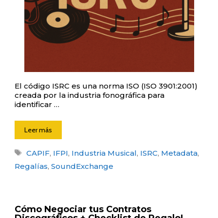
El código ISRC es una norma ISO (ISO 3901:2001)
creada por la industria fonográfica para
identificar …
Leer más
Etiquetas
CAPIF
,
IFPI
,
Industria Musical
,
ISRC
,
Metadata
,
Regalías
,
SoundExchange
Cómo Negociar tus Contratos
Discográficos + Checklist de Regalo!