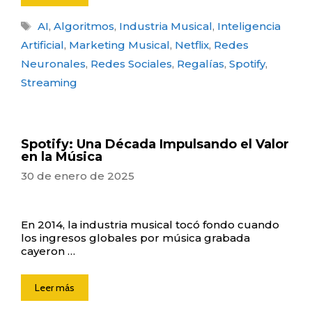
Etiquetas
AI
,
Algoritmos
,
Industria Musical
,
Inteligencia
Artificial
,
Marketing Musical
,
Netflix
,
Redes
Neuronales
,
Redes Sociales
,
Regalías
,
Spotify
,
Streaming
Spotify: Una Década Impulsando el Valor
en la Música
30 de enero de 2025
En 2014, la industria musical tocó fondo cuando
los ingresos globales por música grabada
cayeron …
Leer más