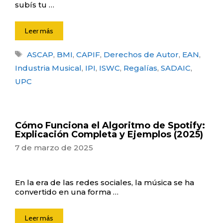
subís tu …
Leer más
Etiquetas
ASCAP
,
BMI
,
CAPIF
,
Derechos de Autor
,
EAN
,
Industria Musical
,
IPI
,
ISWC
,
Regalías
,
SADAIC
,
UPC
Cómo Funciona el Algoritmo de Spotify:
Explicación Completa y Ejemplos (2025)
7 de marzo de 2025
En la era de las redes sociales, la música se ha
convertido en una forma …
Leer más