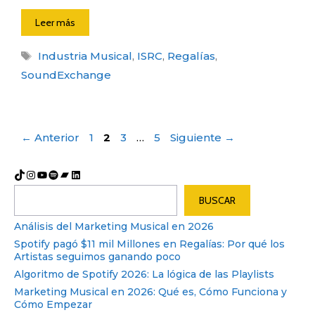
Leer más
Etiquetas
Industria Musical
,
ISRC
,
Regalías
,
SoundExchange
Post
Página
Página
Página
Página
←
Anterior
1
2
3
…
5
Siguiente
→
navigation
TikTok
Instagram
YouTube
Spotify
Bandcamp
LinkedIn
Buscar
BUSCAR
Análisis del Marketing Musical en 2026
Spotify pagó $11 mil Millones en Regalías: Por qué los
Artistas seguimos ganando poco
Algoritmo de Spotify 2026: La lógica de las Playlists
Marketing Musical en 2026: Qué es, Cómo Funciona y
Cómo Empezar