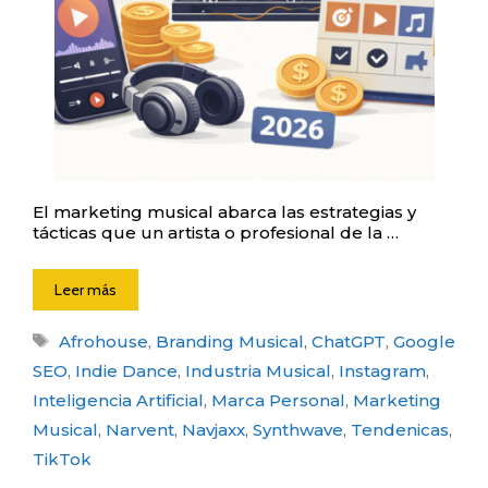
El marketing musical abarca las estrategias y
tácticas que un artista o profesional de la …
Leer más
Etiquetas
Afrohouse
,
Branding Musical
,
ChatGPT
,
Google
SEO
,
Indie Dance
,
Industria Musical
,
Instagram
,
Inteligencia Artificial
,
Marca Personal
,
Marketing
Musical
,
Narvent
,
Navjaxx
,
Synthwave
,
Tendenicas
,
TikTok