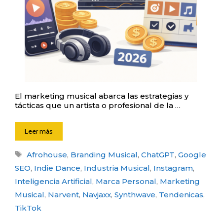
El marketing musical abarca las estrategias y
tácticas que un artista o profesional de la …
Leer más
Etiquetas
Afrohouse
,
Branding Musical
,
ChatGPT
,
Google
SEO
,
Indie Dance
,
Industria Musical
,
Instagram
,
Inteligencia Artificial
,
Marca Personal
,
Marketing
Musical
,
Narvent
,
Navjaxx
,
Synthwave
,
Tendenicas
,
TikTok