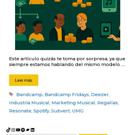
Este artículo quizás te toma por sorpresa, ya que
siempre estamos hablando del mismo modelo …
Leer más
Etiquetas
Bandcamp
,
Bandcamp Fridays
,
Deezer
,
Industria Musical
,
Marketing Musical
,
Regalías
,
Resonate
,
Spotify
,
Subvert
,
UMG
TikTok
Instagram
YouTube
Spotify
Bandcamp
LinkedIn