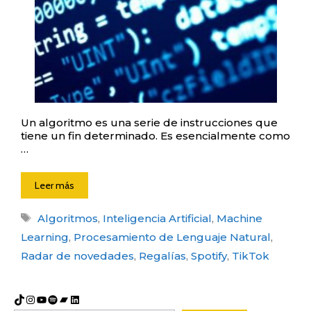
Un algoritmo es una serie de instrucciones que
tiene un fin determinado. Es esencialmente como
…
Leer más
Etiquetas
Algoritmos
,
Inteligencia Artificial
,
Machine
Learning
,
Procesamiento de Lenguaje Natural
,
Radar de novedades
,
Regalías
,
Spotify
,
TikTok
TikTok
Instagram
YouTube
Spotify
Bandcamp
LinkedIn