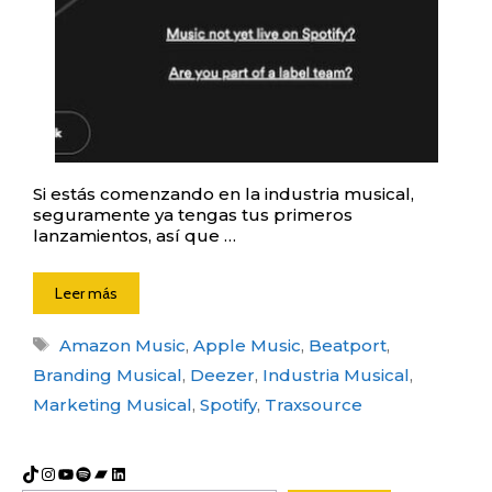
Si estás comenzando en la industria musical,
seguramente ya tengas tus primeros
lanzamientos, así que …
Leer más
Etiquetas
Amazon Music
,
Apple Music
,
Beatport
,
Branding Musical
,
Deezer
,
Industria Musical
,
Marketing Musical
,
Spotify
,
Traxsource
TikTok
Instagram
YouTube
Spotify
Bandcamp
LinkedIn