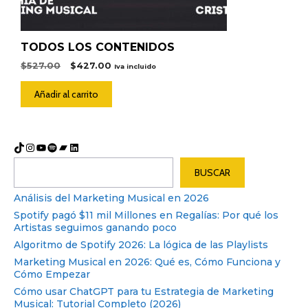
TODOS LOS CONTENIDOS
El
El
$
527.00
$
427.00
Iva incluido
precio
precio
original
actual
Añadir al carrito
era:
es:
$527.00.
$427.00.
TikTok
Instagram
YouTube
Spotify
Bandcamp
LinkedIn
Buscar
BUSCAR
Análisis del Marketing Musical en 2026
Spotify pagó $11 mil Millones en Regalías: Por qué los
Artistas seguimos ganando poco
Algoritmo de Spotify 2026: La lógica de las Playlists
Marketing Musical en 2026: Qué es, Cómo Funciona y
Cómo Empezar
Cómo usar ChatGPT para tu Estrategia de Marketing
Musical: Tutorial Completo (2026)