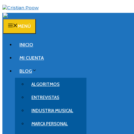
Saltar
al
contenido
MENÚ
INICIO
MI CUENTA
BLOG
ALGORITMOS
ENTREVISTAS
INDUSTRIA MUSICAL
MARCA PERSONAL