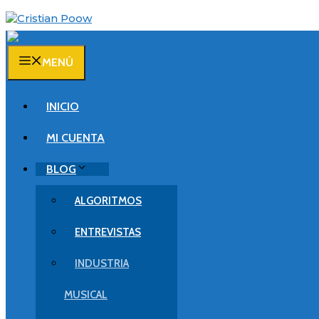
Saltar
al
contenido
MENÚ
INICIO
MI CUENTA
BLOG
ALGORITMOS
ENTREVISTAS
INDUSTRIA
MUSICAL