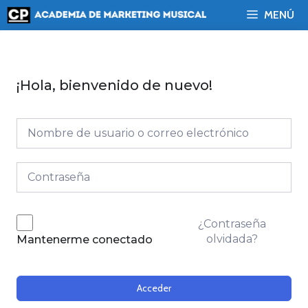
Saltar
MENÚ
al
contenido
¡Hola, bienvenido de nuevo!
¿Contraseña
olvidada?
Mantenerme conectado
Acceder