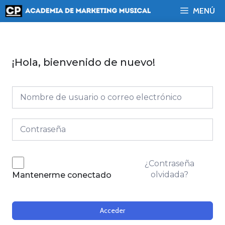
Saltar
MENÚ
al
contenido
¡Hola, bienvenido de nuevo!
¿Contraseña
olvidada?
Mantenerme conectado
Acceder