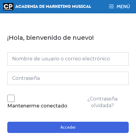
Saltar
MENÚ
al
contenido
¡Hola, bienvenido de nuevo!
¿Contraseña
olvidada?
Mantenerme conectado
Acceder